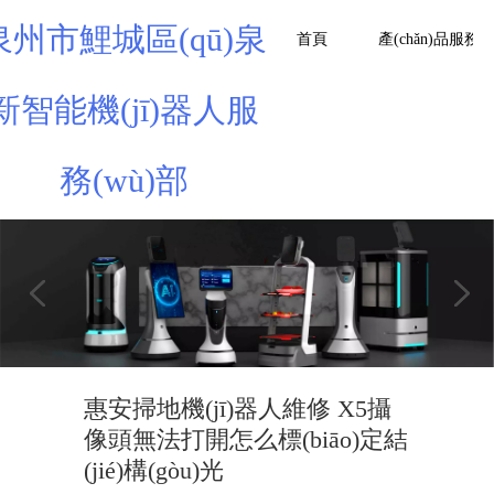
泉州市鯉城區(qū)泉
首頁
產(chǎn)品服務(w
新智能機(jī)器人服
務(wù)部
惠安掃地機(jī)器人維修 X5攝
像頭無法打開怎么標(biāo)定結
(jié)構(gòu)光