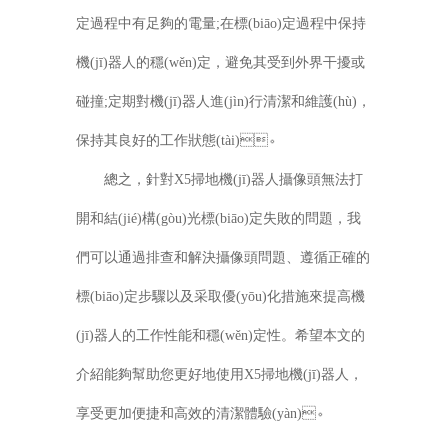
定過程中有足夠的電量;在標(biāo)定過程中保持
機(jī)器人的穩(wěn)定，避免其受到外界干擾或
碰撞;定期對機(jī)器人進(jìn)行清潔和維護(hù)，
保持其良好的工作狀態(tài)。
總之，針對X5掃地機(jī)器人攝像頭無法打
開和結(jié)構(gòu)光標(biāo)定失敗的問題，我
們可以通過排查和解決攝像頭問題、遵循正確的
標(biāo)定步驟以及采取優(yōu)化措施來提高機
(jī)器人的工作性能和穩(wěn)定性。希望本文的
介紹能夠幫助您更好地使用X5掃地機(jī)器人，
享受更加便捷和高效的清潔體驗(yàn)。