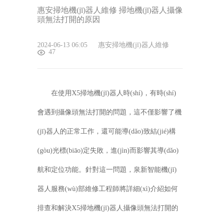
惠安掃地機(jī)器人維修 掃地機(jī)器人攝像
頭無法打開的原因
2024-06-13 06:05
惠安掃地機(jī)器人維修
47
在使用X5掃地機(jī)器人時(shí)，有時(shí)
會遇到攝像頭無法打開的問題，這不僅影響了機
(jī)器人的正常工作，還可能導(dǎo)致結(jié)構
(gòu)光標(biāo)定失敗，進(jìn)而影響其導(dǎo)
航和定位功能。針對這一問題，泉新智能機(jī)
器人服務(wù)部維修工程師將詳細(xì)介紹如何
排查和解決X5掃地機(jī)器人攝像頭無法打開的