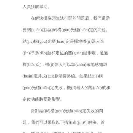
人員獲取幫助。
在解決攝像頭無法打開的問題后，我們還需
要關(guān)注結(jié)構(gòu)光標(biāo)定的問題。
結(jié)構(gòu)光標(biāo)定是掃地機(jī)器人進
(jìn)行導(dǎo)航和定位的關(guān)鍵步驟，通過
標(biāo)定，機(jī)器人可以準(zhǔn)確地感知環
(huán)境并規(guī)劃清掃路線。如果結(jié)構
(gòu)光標(biāo)定失敗，機(jī)器人的導(dǎo)航和
定位功能將受到影響。
針對結(jié)構(gòu)光標(biāo)定失敗的問
題，我們可以采取以下措施進(jìn)行解決。首