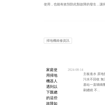
使用，也能有效預防此類故障的發生，讓
掃地機維修資訊
家庭使
2024-08-14
主板進水 原地
用掃地
污水不回收 無
機器人
基站一直嘀嘀響
遇到以
刷纏繞 不...
下匯總
的這些
故障如