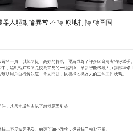
器人驅動輪異常 不轉 原地打轉 轉圈圈
家電的一員，以其便捷、高效的特點，逐漸成為了許多家庭清潔的好幫手
其中，驅動輪異常便是較為常見的一種故障。泉新智能機器人服務部維修
在幫助用戶自行解決這一常見問題，恢復掃地機器人的正常工作狀態。
部件，其異常通常由以下幾種原因引起：
，驅動輪上容易積累毛發、線頭等細小雜物，導致輪子轉動不暢。