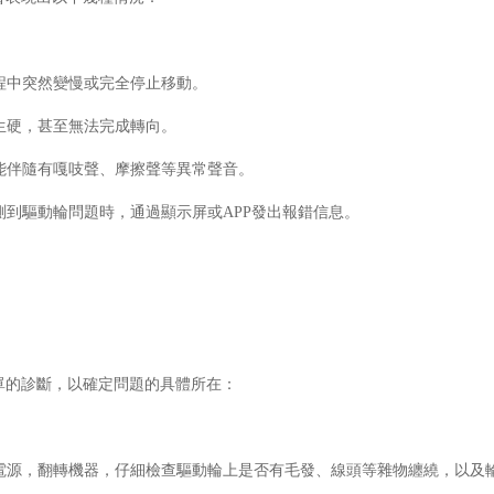
掃過程中突然變慢或完全停止移動。
得生硬，甚至無法完成轉向。
時可能伴隨有嘎吱聲、摩擦聲等異常聲音。
在檢測到驅動輪問題時，通過顯示屏或APP發出報錯信息。
單的診斷，以確定問題的具體所在：
機器人電源，翻轉機器，仔細檢查驅動輪上是否有毛發、線頭等雜物纏繞，以