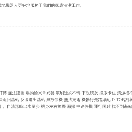
掃地機器人更好地服務于我們的家庭清潔工作。
打轉 無法建圖 驅動輪異常異響 滾刷邊刷不轉 下視積灰 撞版卡住 清潔槽
法返回基站 反復進出基站 無故停機 無法充電 機器行走路線亂 D-TOF故
 。自清潔時出水量少 機身左右搖擺 漏掃 中途停機 運行困難 找不到基站