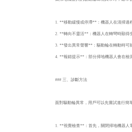
1. **移動緩慢或停滯**：機器人在清
2. **轉向不靈活**：機器人在轉彎時顯
3. **發出異常聲響**：驅動輪在轉動
4. **報錯提示**：部分掃地機器人會
### 三、診斷方法
面對驅動輪異常，用戶可以先嘗試進行簡
1. **視覺檢查**：首先，關閉掃地