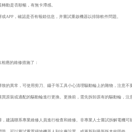
觀察其轉動是否順暢，有無卡滯感。
顯示屏或APP，確認是否有報錯信息，并嘗試重啟機器以排除軟件問題。
取相應的維修措施了：
物纏繞導致的異常，可使用剪刀、鑷子等工具小心清理驅動輪上的雜物，注意不
重，需購買原裝或適配的驅動輪進行更換。更換前，需先拆卸原有的驅動輪，
電機故障，建議聯系專業維修人員進行檢查和維修。非專業人士嘗試拆解電機
系統問題，可以嘗試重置掃地機器人到出廠設置，或更新到最新版本的固件。