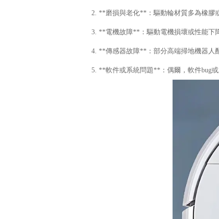
2. **磨損與老化**：驅動輪材質多為
3. **電機故障**：驅動電機損壞或性
4. **傳感器故障**：部分高端掃地機
5. **軟件或系統問題**：偶爾，軟件b