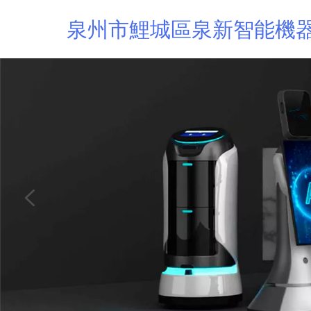
泉州市鯉城區泉新智能機