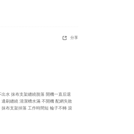
分享
不出水 抹布支架纏繞脫落 開機一直后退
障 邊刷纏繞 清潔槽水滿 不開機 配網失敗
 抹布支架掉落 工作時間短 輪子不轉 滾