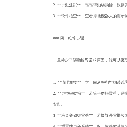
2. **手動測試**：輕輕轉動驅動輪，
3. **軟件檢查**：查看掃地機器人的
### 四、維修步驟
一旦確定了驅動輪異常的原因，就可以采
1. **清理雜物**：對于因灰塵和雜
2. **更換驅動輪**：若輪子磨損嚴
安裝。
3. **檢查并修復電機**：若懷疑是
4. **重置或更新系統**：對于軟件或