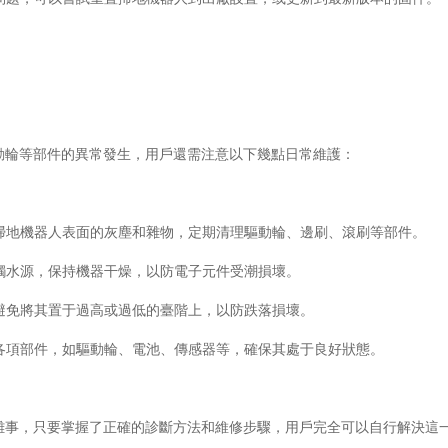
動輪等部件的異常發生，用戶還需注意以下幾點日常維護：
清理掃地機器人表面的灰塵和雜物，定期清理驅動輪、邊刷、滾刷等部件。
人接觸水源，保持機器干燥，以防電子元件受潮損壞。
時，避免將其置于過高或過低的臺階上，以防跌落損壞。
人的各項部件，如驅動輪、電池、傳感器等，確保其處于良好狀態。
難事，只要掌握了正確的診斷方法和維修步驟，用戶完全可以自行解決這