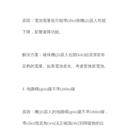
原因：電池電量低可能導(dǎo)致機(jī)器人性能
下降，影響避障功能。
解決方案：確保機(jī)器人在開(kāi)始清潔前有
足夠的電量。如果電池老化，考慮更換新電池。
4. 地圖構(gòu)建不準(zhǔn)確
原因：機(jī)器人的地圖構(gòu)建不準(zhǔn)確，
導(dǎo)致其無(wú)法正確識(shí)別障礙物的位