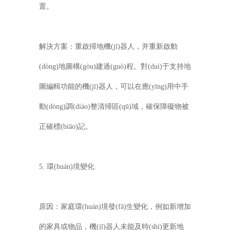
置。
解決方案：重啟掃地機(jī)器人，并重新啟動
(dòng)地圖構(gòu)建過(guò)程。對(duì)于支持地
圖編輯功能的機(jī)器人，可以在應(yīng)用中手
動(dòng)調(diào)整清掃區(qū)域，確保障礙物被
正確標(biāo)記。
5. 環(huán)境變化
原因：家庭環(huán)境發(fā)生變化，例如新增加
的家具或物品，機(jī)器人未能及時(shí)更新地