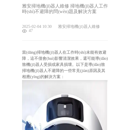
雅安掃地機(jī)器人維修 掃地機(jī)器人工作
時(shí)不避障的問(wèn)題及解決方案
2025-02-04 10:30
雅安掃地機(jī)器人維修
47
當(dāng)掃地機(jī)器人在工作時(shí)未能有效避
障，這不僅會(huì)影響清潔效果，還可能導(dǎo)
致機(jī)器人受損或家具損壞。以下是導(dǎo)致
掃地機(jī)器人不避障的一些常見(jiàn)原因及其
相應(yīng)的解決方案：