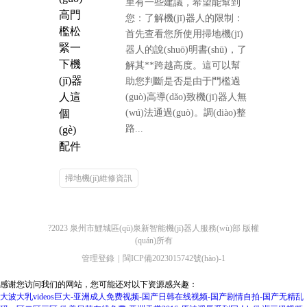
里有一些建議，希望能幫到
高門
您：了解機(jī)器人的限制：
檻松
首先查看您所使用掃地機(jī)
緊一
器人的說(shuō)明書(shū)，了
下機
解其**跨越高度。這可以幫
(jī)器
助您判斷是否是由于門檻過
人這
(guò)高導(dǎo)致機(jī)器人無
個
(wú)法通過(guò)。調(diào)整
路...
(gè)
配件
掃地機(jī)維修資訊
?2023 泉州市鯉城區(qū)泉新智能機(jī)器人服務(wù)部 版權
(quán)所有
管理登錄
閩ICP備2023015742號(hào)-1
感谢您访问我们的网站，您可能还对以下资源感兴趣：
大波大乳videos巨大-亚洲成人免费视频-国产日韩在线视频-国产剧情自拍-国产无精乱