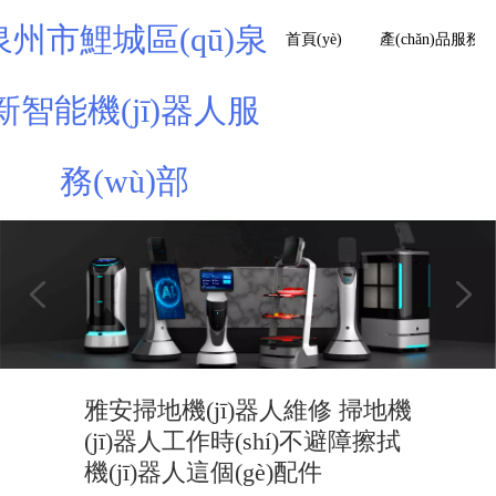
泉州市鯉城區(qū)泉
首頁(yè)
產(chǎn)品服務(w
新智能機(jī)器人服
務(wù)部
雅安掃地機(jī)器人維修 掃地機
(jī)器人工作時(shí)不避障擦拭
機(jī)器人這個(gè)配件