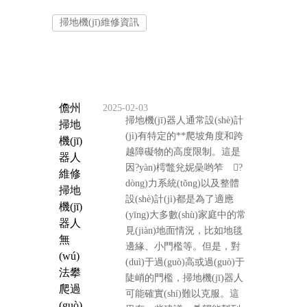
掃地機(jī)維修資訊
儋州
2025-02-03
掃地機(jī)器人通常設(shè)計
掃地
(jì)有特定的**爬坡角度和跨
機(jī)
越障礙物的高度限制。這是
器人
因?yàn)樗鼈兊妮喿哟笮 ?
維修
dòng)力系統(tǒng)以及整體
掃地
設(shè)計(jì)都是為了適應
機(jī)
(yīng)大多數(shù)家庭中的常
器人
見(jiàn)地面情況，比如地毯
無
邊緣、小門檻等。但是，對
(wú)
(duì)于過(guò)高或過(guò)于
法攀
陡峭的門檻，掃地機(jī)器人
爬過
可能確實(shí)難以克服。這
(guò)