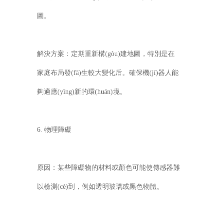
圖。
解決方案：定期重新構(gòu)建地圖，特別是在
家庭布局發(fā)生較大變化后。確保機(jī)器人能
夠適應(yīng)新的環(huán)境。
6. 物理障礙
原因：某些障礙物的材料或顏色可能使傳感器難
以檢測(cè)到，例如透明玻璃或黑色物體。