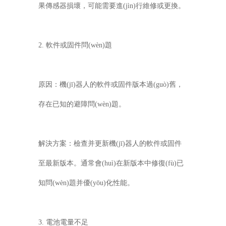
果傳感器損壞，可能需要進(jìn)行維修或更換。
2. 軟件或固件問(wèn)題
原因：機(jī)器人的軟件或固件版本過(guò)舊，
存在已知的避障問(wèn)題。
解決方案：檢查并更新機(jī)器人的軟件或固件
至最新版本。通常會(huì)在新版本中修復(fù)已
知問(wèn)題并優(yōu)化性能。
3. 電池電量不足