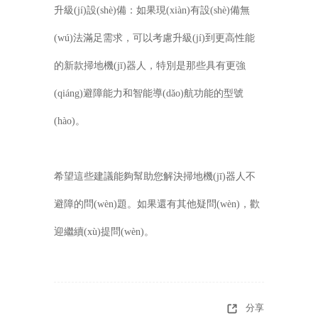
升級(jí)設(shè)備：如果現(xiàn)有設(shè)備無
(wú)法滿足需求，可以考慮升級(jí)到更高性能
的新款掃地機(jī)器人，特別是那些具有更強
(qiáng)避障能力和智能導(dǎo)航功能的型號
(hào)。
希望這些建議能夠幫助您解決掃地機(jī)器人不
避障的問(wèn)題。如果還有其他疑問(wèn)，歡
迎繼續(xù)提問(wèn)。
分享