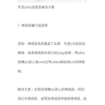
常見(jiàn)原因及解決方案
1. 傳感器臟污或損壞
原因：傳感器表面覆蓋了灰塵、毛發(fā)或其他
雜物，或者傳感器本身已經(jīng)損壞，導(dǎo)
致機(jī)器人無(wú)法準(zhǔn)確檢測(cè)到障礙
物。
解決方案：定期清潔機(jī)器人的傳感器，特別
是紅外傳感器、超聲波傳感器和碰撞傳感器。如