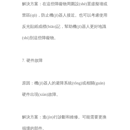
解決方案：在這些障礙物周圍設(shè)置虛擬墻或
禁區(qū)，防止機(jī)器人接近。也可以考慮使用
反光貼紙或標(biāo)記，幫助機(jī)器人更好地識
(shí)別這些障礙物。
7. 硬件故障
原因：機(jī)器人的避障系統(tǒng)或相關(guān)
硬件出現(xiàn)故障。
解決方案：進(jìn)行診斷和維修。可能需要更換
損壞的部件。