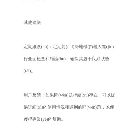
其他建議
定期維護(hù)：定期對(duì)掃地機(jī)器人進(jìn)
行全面檢查和維護(hù)，確保其處于良好狀態
(tài)。
用戶反饋：如果問(wèn)題持續(xù)存在，可以提
供詳細(xì)的使用情況和遇到的問(wèn)題，以便
獲得專業(yè)的幫助。